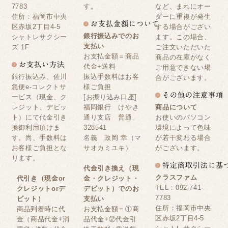
7783
す。
など、まれにオー
住所：福岡市中央
ダーに重複が発生
区赤坂2丁目4-5
する場合がござい
銀行振込みでのお
シャトレサクシー
ます。この場合、
支払い
ズ 1F
ご注文いただいた
お支払金額＝商品
商品の在庫がなく
代金+送料
ご用意できない場
銀行振込み、佐川
振込手数料はお客
合がございます。
急便e-コレクトサ
様ご負担
ービス（現金、ク
[お振り込み口座]
レジット、デビッ
福岡銀行 けやき
商品について
ト）にて代金引き
通り支店 普通
お使いのパソコン
換御利用頂けま
328541
環境によって色味
す。尚、手数料は
名義 政岡 幸（マ
が若干変わる場合
お客様ご負担とな
サオカミユキ）
がございます。
ります。
代金引き換え（現
クラスファム
代引き（現金or
金・クレジット・
TEL：092-741-
クレジットorデ
デビット）でのお
7783
ビット）
支払い
住所：福岡市中央
商品到着時に代
お支払金額＝①商
区赤坂2丁目4-5
金（商品代金+消
品代金+②代金引