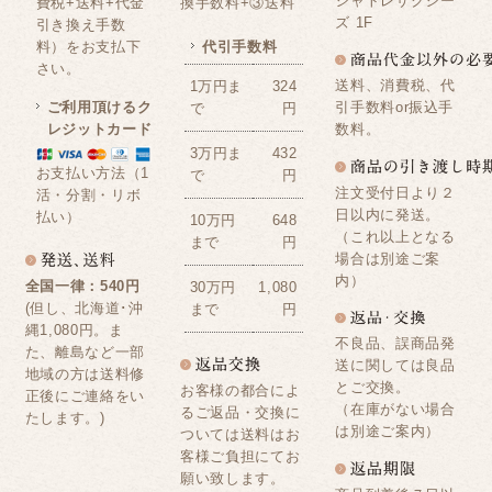
シャトレサクシー
費税+送料+代金
換手数料+③送料
ズ 1F
引き換え手数
料）をお支払下
代引手数料
さい。
送料、消費税、代
1万円ま
324
ご利用頂けるク
引手数料or振込手
で
円
レジットカード
数料。
3万円ま
432
お支払い方法（1
で
円
注文受付日より２
活・分割・リボ
日以内に発送。
払い）
10万円
648
（これ以上となる
まで
円
場合は別途ご案
内）
全国一律：540円
30万円
1,080
(但し、北海道･沖
まで
円
縄1,080円。ま
不良品、誤商品発
た、離島など一部
送に関しては良品
地域の方は送料修
とご交換。
お客様の都合によ
正後にご連絡をい
（在庫がない場合
るご返品・交換に
たします。)
は別途ご案内）
ついては送料はお
客様ご負担にてお
願い致します。