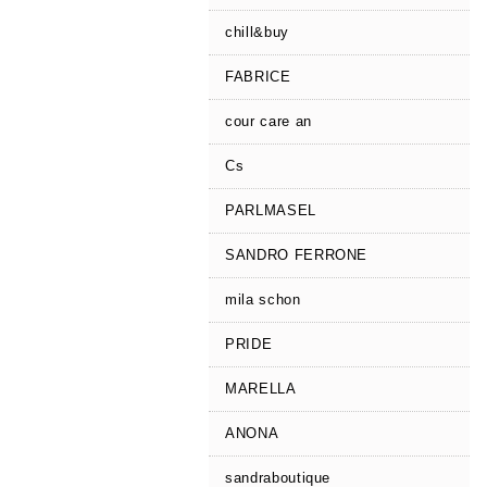
chill&buy
FABRICE
cour care an
Cs
PARLMASEL
SANDRO FERRONE
mila schon
PRIDE
MARELLA
ANONA
sandraboutique