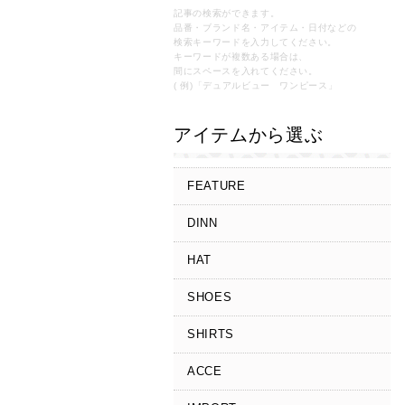
記事の検索ができます。
品番・ブランド名・アイテム・日付などの
検索キーワードを入力してください。
キーワードが複数ある場合は、
間にスペースを入れてください。
( 例)「デュアルビュー ワンピース」
アイテムから選ぶ
FEATURE
DINN
HAT
SHOES
SHIRTS
ACCE