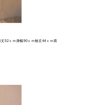
9号)着丈52ｃｍ身幅90ｃｍ袖丈44ｃｍ肩