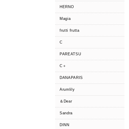
HERNO
Magia
frutti frutta
C
PAREATSU
C＋
DANAPARIS
Arumlily
＆Dear
Sandra
DINN