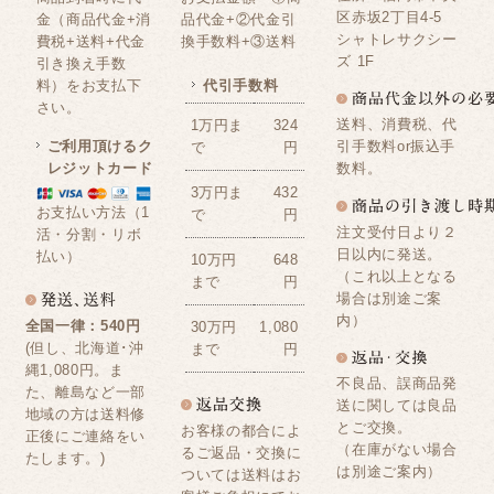
区赤坂2丁目4-5
金（商品代金+消
品代金+②代金引
シャトレサクシー
費税+送料+代金
換手数料+③送料
ズ 1F
引き換え手数
料）をお支払下
代引手数料
さい。
送料、消費税、代
1万円ま
324
ご利用頂けるク
引手数料or振込手
で
円
レジットカード
数料。
3万円ま
432
お支払い方法（1
で
円
注文受付日より２
活・分割・リボ
日以内に発送。
払い）
10万円
648
（これ以上となる
まで
円
場合は別途ご案
内）
全国一律：540円
30万円
1,080
(但し、北海道･沖
まで
円
縄1,080円。ま
不良品、誤商品発
た、離島など一部
送に関しては良品
地域の方は送料修
とご交換。
お客様の都合によ
正後にご連絡をい
（在庫がない場合
るご返品・交換に
たします。)
は別途ご案内）
ついては送料はお