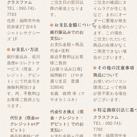
クラスファム
ご注文日の翌日以
ご注文の確認にタ
TEL：092-741-
降の発送となりま
イムラグが生じる
7783
す。
など、まれにオー
住所：福岡市中央
ダーに重複が発生
区赤坂2丁目4-5
する場合がござい
銀行振込みでのお
シャトレサクシー
ます。この場合、
支払い
ズ 1F
ご注文いただいた
お支払金額＝商品
商品の在庫がなく
代金+送料
ご用意できない場
銀行振込み、佐川
振込手数料はお客
合がございます。
急便e-コレクトサ
様ご負担
ービス（現金、ク
[お振り込み口座]
レジット、デビッ
福岡銀行 けやき
商品について
ト）にて代金引き
通り支店 普通
お使いのパソコン
換御利用頂けま
328541
環境によって色味
す。尚、手数料は
名義 政岡 幸（マ
が若干変わる場合
お客様ご負担とな
サオカミユキ）
がございます。
ります。
代金引き換え（現
クラスファム
代引き（現金or
金・クレジット・
TEL：092-741-
クレジットorデ
デビット）でのお
7783
ビット）
支払い
住所：福岡市中央
商品到着時に代
お支払金額＝①商