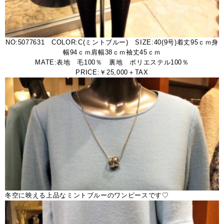
NO:5077631 COLOR:C(ミントブルー) SIZE:40(9号)着丈95ｃｍ身
幅94ｃｍ肩幅38ｃｍ袖丈45ｃｍ
MATE:表地 毛100％ 裏地 ポリエステル100％
PRICE:￥25,000＋TAX
冬空に映える上品なミントブルーのワンピースです♡