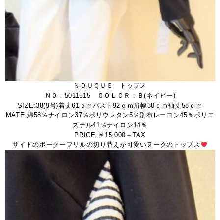
ＮＯＵＱＵＥ トップス
ＮＯ：5011515 ＣＯＬＯＲ：Ｂ(ネイビー)
SIZE:38(9号)着丈61ｃｍバスト92ｃｍ肩幅38ｃｍ袖丈58ｃｍ
MATE:綿58％ナイロン37％ポリウレタン5％別布レーヨン45％ポリエ
ステル41％ナイロン14％
PRICE:￥15,000＋TAX
サイドのボーダーフリルの切り替えが可愛いヌークのトップス