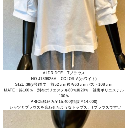
ALDRIDGE Tブラウス
NO:J139825M COLOR:A(ホワイト)
SIZE:38(9号)着丈 前52ｃｍ後ろ63ｃｍバスト108ｃｍ
MATE：綿100％ 別布ポリエステル80％綿20％ 袖裏ポリエステル
100％
PRICE税込み￥15.400(税抜￥14.000)
Tシャツとブラウスを合わせたようなトップス、Tブラウスです♡