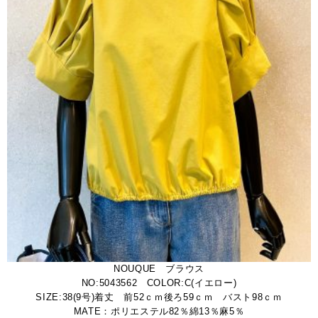
NOUQUE ブラウス
NO:5043562 COLOR:C(イエロー)
SIZE:38(9号)着丈 前52ｃｍ後ろ59ｃｍ バスト98ｃｍ
MATE：ポリエステル82％綿13％麻5％