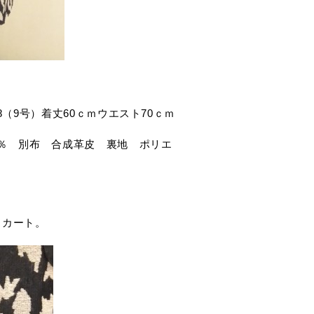
:38（9号）着丈60ｃｍウエスト70ｃｍ
15％ 別布 合成革皮 裏地 ポリエ
スカート。