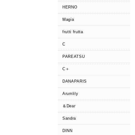
HERNO
Magia
frutti frutta
C
PAREATSU
C＋
DANAPARIS
Arumlily
＆Dear
Sandra
DINN