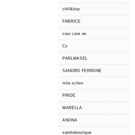
chill&buy
FABRICE
cour care an
Cs
PARLMASEL
SANDRO FERRONE
mila schon
PRIDE
MARELLA
ANONA
sandraboutique