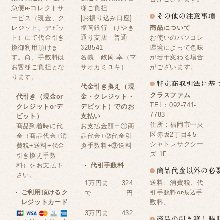
急便e-コレクトサ
様ご負担
ービス（現金、ク
[お振り込み口座]
レジット、デビッ
福岡銀行 けやき
商品について
ト）にて代金引き
通り支店 普通
お使いのパソコン
換御利用頂けま
328541
環境によって色味
す。尚、手数料は
名義 政岡 幸（マ
が若干変わる場合
お客様ご負担とな
サオカミユキ）
がございます。
ります。
代金引き換え（現
クラスファム
代引き（現金or
金・クレジット・
TEL：092-741-
クレジットorデ
デビット）でのお
7783
ビット）
支払い
住所：福岡市中央
商品到着時に代
お支払金額＝①商
区赤坂2丁目4-5
金（商品代金+消
品代金+②代金引
シャトレサクシー
費税+送料+代金
換手数料+③送料
ズ 1F
引き換え手数
料）をお支払下
代引手数料
さい。
送料、消費税、代
1万円ま
324
ご利用頂けるク
引手数料or振込手
で
円
レジットカード
数料。
3万円ま
432