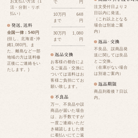
お支払い方法（1
で
円
注文受付日より２
活・分割・リボ
日以内に発送。
払い）
10万円
648
（これ以上となる
まで
円
場合は別途ご案
内）
全国一律：540円
30万円
1,080
(但し、北海道･沖
まで
円
縄1,080円。ま
不良品、誤商品発
た、離島など一部
送に関しては良品
地域の方は送料修
とご交換。
お客様の都合によ
正後にご連絡をい
（在庫がない場合
るご返品・交換に
たします。)
は別途ご案内）
ついては送料はお
客様ご負担にてお
願い致します。
商品到着後７日以
内。
万一、不良品や誤
商品が届いた場合
は、お手数ですが
一度ご連絡いただ
き確認しました後
に着払いにてご返