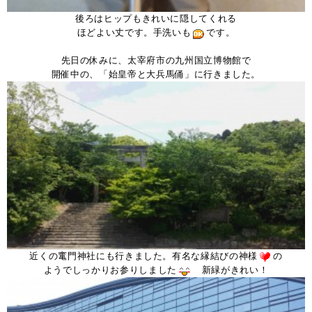
後ろはヒップもきれいに隠してくれる
ほどよい丈です。手洗いも
です。
。
先日の休みに、太宰府市の九州国立博物館で
開催中の、「始皇帝と大兵馬俑」に行きました。
近くの竃門神社にも行きました。有名な縁結びの神様
の
ようでしっかりお参りしました
新緑がきれい！