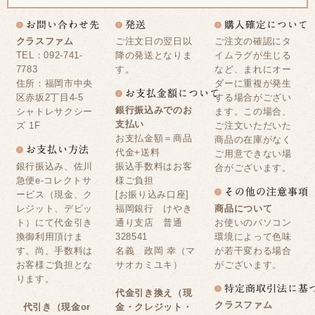
クラスファム
ご注文日の翌日以
ご注文の確認にタ
TEL：092-741-
降の発送となりま
イムラグが生じる
7783
す。
など、まれにオー
住所：福岡市中央
ダーに重複が発生
区赤坂2丁目4-5
する場合がござい
銀行振込みでのお
シャトレサクシー
ます。この場合、
支払い
ズ 1F
ご注文いただいた
お支払金額＝商品
商品の在庫がなく
代金+送料
ご用意できない場
銀行振込み、佐川
振込手数料はお客
合がございます。
急便e-コレクトサ
様ご負担
ービス（現金、ク
[お振り込み口座]
レジット、デビッ
福岡銀行 けやき
商品について
ト）にて代金引き
通り支店 普通
お使いのパソコン
換御利用頂けま
328541
環境によって色味
す。尚、手数料は
名義 政岡 幸（マ
が若干変わる場合
お客様ご負担とな
サオカミユキ）
がございます。
ります。
代金引き換え（現
クラスファム
代引き（現金or
金・クレジット・