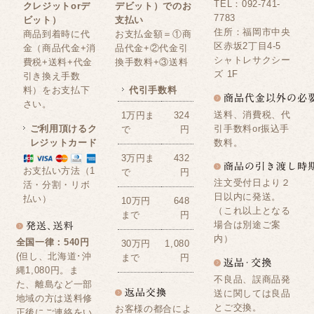
TEL：092-741-
クレジットorデ
デビット）でのお
7783
ビット）
支払い
住所：福岡市中央
商品到着時に代
お支払金額＝①商
区赤坂2丁目4-5
金（商品代金+消
品代金+②代金引
シャトレサクシー
費税+送料+代金
換手数料+③送料
ズ 1F
引き換え手数
料）をお支払下
代引手数料
さい。
送料、消費税、代
1万円ま
324
ご利用頂けるク
引手数料or振込手
で
円
レジットカード
数料。
3万円ま
432
お支払い方法（1
で
円
注文受付日より２
活・分割・リボ
日以内に発送。
払い）
10万円
648
（これ以上となる
まで
円
場合は別途ご案
内）
全国一律：540円
30万円
1,080
(但し、北海道･沖
まで
円
縄1,080円。ま
不良品、誤商品発
た、離島など一部
送に関しては良品
地域の方は送料修
とご交換。
お客様の都合によ
正後にご連絡をい