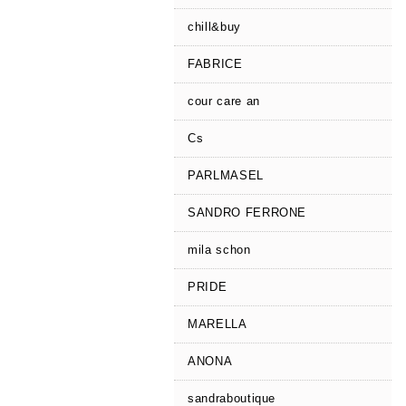
chill&buy
FABRICE
cour care an
Cs
PARLMASEL
SANDRO FERRONE
mila schon
PRIDE
MARELLA
ANONA
sandraboutique