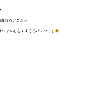
X
感溢れるデニム♡
オシャレ心をくすぐるパンツです