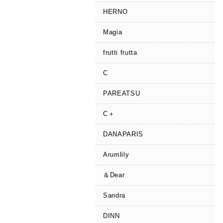
HERNO
Magia
frutti frutta
C
PAREATSU
C＋
DANAPARIS
Arumlily
＆Dear
Sandra
DINN