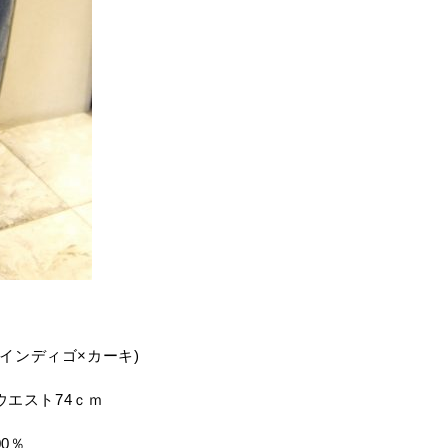
トインディゴ×カーキ)
ｍウエスト74ｃｍ
00％