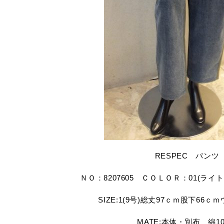
RESPEC パンツ
ＮＯ：8207605 ＣＯＬＯＲ：01(ライ
SIZE:1(9号)総丈97ｃｍ股下66ｃ
MATE:本体・別布 綿1