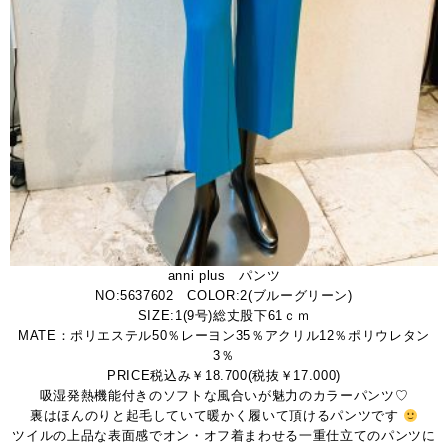
anni plus パンツ
NO:5637602 COLOR:2(ブルーグリーン)
SIZE:1(9号)総丈股下61ｃｍ
MATE：ポリエステル50％レーヨン35％アクリル12％ポリウレタン
3％
PRICE税込み￥18.700(税抜￥17.000)
吸湿発熱機能付きのソフトな風合いが魅力のカラーパンツ♡
裏はほんのりと起毛していて暖かく履いて頂けるパンツです
ツイルの上品な表面感でオン・オフ着まわせる一重仕立てのパンツに