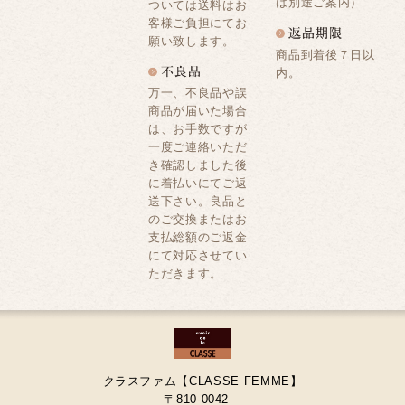
は別途ご案内）
ついては送料はお
客様ご負担にてお
願い致します。
商品到着後７日以
内。
万一、不良品や誤
商品が届いた場合
は、お手数ですが
一度ご連絡いただ
き確認しました後
に着払いにてご返
送下さい。良品と
のご交換またはお
支払総額のご返金
にて対応させてい
ただきます。
クラスファム【CLASSE FEMME】
〒810-0042