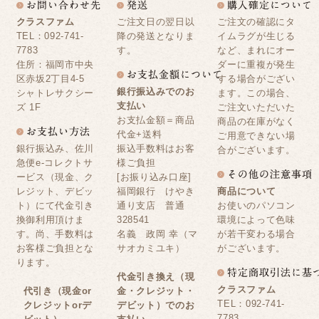
クラスファム
ご注文日の翌日以
ご注文の確認にタ
TEL：092-741-
降の発送となりま
イムラグが生じる
7783
す。
など、まれにオー
住所：福岡市中央
ダーに重複が発生
区赤坂2丁目4-5
する場合がござい
銀行振込みでのお
シャトレサクシー
ます。この場合、
支払い
ズ 1F
ご注文いただいた
お支払金額＝商品
商品の在庫がなく
代金+送料
ご用意できない場
銀行振込み、佐川
振込手数料はお客
合がございます。
急便e-コレクトサ
様ご負担
ービス（現金、ク
[お振り込み口座]
レジット、デビッ
福岡銀行 けやき
商品について
ト）にて代金引き
通り支店 普通
お使いのパソコン
換御利用頂けま
328541
環境によって色味
す。尚、手数料は
名義 政岡 幸（マ
が若干変わる場合
お客様ご負担とな
サオカミユキ）
がございます。
ります。
代金引き換え（現
クラスファム
代引き（現金or
金・クレジット・
TEL：092-741-
クレジットorデ
デビット）でのお
7783