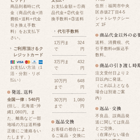
ビット）
支払い
住所：福岡市中央
商品到着時に代
お支払金額＝①商
区赤坂2丁目4-5
金（商品代金+消
品代金+②代金引
シャトレサクシー
費税+送料+代金
換手数料+③送料
ズ 1F
引き換え手数
料）をお支払下
代引手数料
さい。
送料、消費税、代
1万円ま
324
ご利用頂けるク
引手数料or振込手
で
円
レジットカード
数料。
3万円ま
432
お支払い方法（1
で
円
注文受付日より２
活・分割・リボ
日以内に発送。
払い）
10万円
648
（これ以上となる
まで
円
場合は別途ご案
内）
全国一律：540円
30万円
1,080
(但し、北海道･沖
まで
円
縄1,080円。ま
不良品、誤商品発
た、離島など一部
送に関しては良品
地域の方は送料修
とご交換。
お客様の都合によ
正後にご連絡をい
（在庫がない場合
るご返品・交換に
たします。)