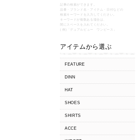
記事の検索ができます。
品番・ブランド名・アイテム・日付などの
検索キーワードを入力してください。
キーワードが複数ある場合は、
間にスペースを入れてください。
( 例)「デュアルビュー ワンピース」
アイテムから選ぶ
FEATURE
DINN
HAT
SHOES
SHIRTS
ACCE