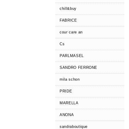
chill&buy
FABRICE
cour care an
Cs
PARLMASEL
SANDRO FERRONE
mila schon
PRIDE
MARELLA
ANONA
sandraboutique