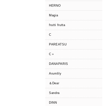
HERNO
Magia
frutti frutta
C
PAREATSU
C＋
DANAPARIS
Arumlily
＆Dear
Sandra
DINN