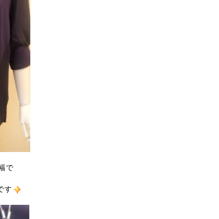
幅で
です