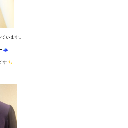
っています。
ー
です