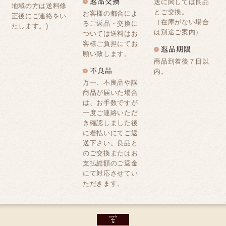
送に関しては良品
地域の方は送料修
とご交換。
お客様の都合によ
正後にご連絡をい
（在庫がない場合
るご返品・交換に
たします。)
は別途ご案内）
ついては送料はお
客様ご負担にてお
願い致します。
商品到着後７日以
内。
万一、不良品や誤
商品が届いた場合
は、お手数ですが
一度ご連絡いただ
き確認しました後
に着払いにてご返
送下さい。良品と
のご交換またはお
支払総額のご返金
にて対応させてい
ただきます。