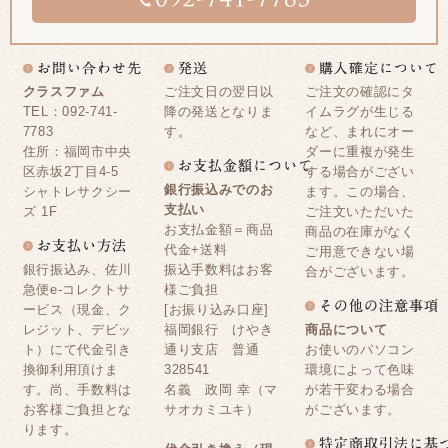
クラスファム
ご注文日の翌日以
ご注文の確認にタ
TEL：092-741-
降の発送となりま
イムラグが生じる
7783
す。
など、まれにオー
住所：福岡市中央
ダーに重複が発生
区赤坂2丁目4-5
する場合がござい
銀行振込みでのお
シャトレサクシー
ます。この場合、
支払い
ズ 1F
ご注文いただいた
お支払金額＝商品
商品の在庫がなく
代金+送料
ご用意できない場
銀行振込み、佐川
振込手数料はお客
合がございます。
急便e-コレクトサ
様ご負担
ービス（現金、ク
[お振り込み口座]
レジット、デビッ
福岡銀行 けやき
商品について
ト）にて代金引き
通り支店 普通
お使いのパソコン
換御利用頂けま
328541
環境によって色味
す。尚、手数料は
名義 政岡 幸（マ
が若干変わる場合
お客様ご負担とな
サオカミユキ）
がございます。
ります。