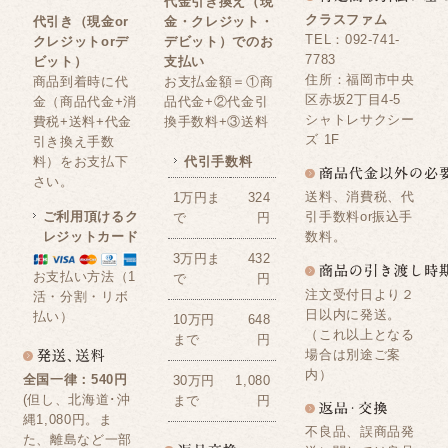
代金引き換え（現
クラスファム
代引き（現金or
金・クレジット・
TEL：092-741-
クレジットorデ
デビット）でのお
7783
ビット）
支払い
住所：福岡市中央
商品到着時に代
お支払金額＝①商
区赤坂2丁目4-5
金（商品代金+消
品代金+②代金引
シャトレサクシー
費税+送料+代金
換手数料+③送料
ズ 1F
引き換え手数
料）をお支払下
代引手数料
さい。
送料、消費税、代
1万円ま
324
ご利用頂けるク
引手数料or振込手
で
円
レジットカード
数料。
3万円ま
432
お支払い方法（1
で
円
注文受付日より２
活・分割・リボ
日以内に発送。
払い）
10万円
648
（これ以上となる
まで
円
場合は別途ご案
内）
全国一律：540円
30万円
1,080
(但し、北海道･沖
まで
円
縄1,080円。ま
不良品、誤商品発
た、離島など一部