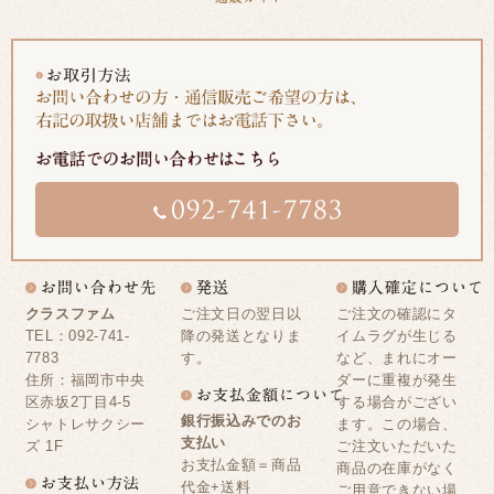
クラスファム
ご注文日の翌日以
ご注文の確認にタ
TEL：092-741-
降の発送となりま
イムラグが生じる
7783
す。
など、まれにオー
住所：福岡市中央
ダーに重複が発生
区赤坂2丁目4-5
する場合がござい
銀行振込みでのお
シャトレサクシー
ます。この場合、
支払い
ズ 1F
ご注文いただいた
お支払金額＝商品
商品の在庫がなく
代金+送料
ご用意できない場