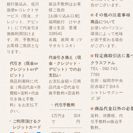
銀行振込み、佐川
振込手数料はお客
合がございます。
急便e-コレクトサ
様ご負担
ービス（現金、ク
[お振り込み口座]
レジット、デビッ
福岡銀行 けやき
商品について
ト）にて代金引き
通り支店 普通
お使いのパソコン
換御利用頂けま
328541
環境によって色味
す。尚、手数料は
名義 政岡 幸（マ
が若干変わる場合
お客様ご負担とな
サオカミユキ）
がございます。
ります。
代金引き換え（現
クラスファム
代引き（現金or
金・クレジット・
TEL：092-741-
クレジットorデ
デビット）でのお
7783
ビット）
支払い
住所：福岡市中央
商品到着時に代
お支払金額＝①商
区赤坂2丁目4-5
金（商品代金+消
品代金+②代金引
シャトレサクシー
費税+送料+代金
換手数料+③送料
ズ 1F
引き換え手数
料）をお支払下
代引手数料
さい。
送料、消費税、代
1万円ま
324
ご利用頂けるク
引手数料or振込手
で
円
レジットカード
数料。