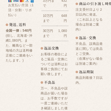
3万円ま
432
お支払い方法（1
で
円
注文受付日より２
活・分割・リボ
日以内に発送。
払い）
10万円
648
（これ以上となる
まで
円
場合は別途ご案
内）
全国一律：540円
30万円
1,080
(但し、北海道･沖
まで
円
縄1,080円。ま
不良品、誤商品発
た、離島など一部
送に関しては良品
地域の方は送料修
とご交換。
お客様の都合によ
正後にご連絡をい
（在庫がない場合
るご返品・交換に
たします。)
は別途ご案内）
ついては送料はお
客様ご負担にてお
願い致します。
商品到着後７日以
内。
万一、不良品や誤
商品が届いた場合
は、お手数ですが
一度ご連絡いただ
き確認しました後