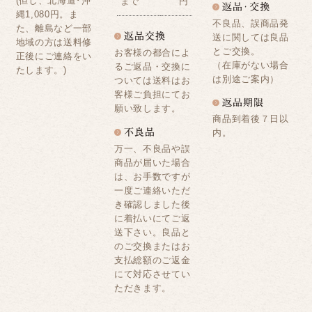
(但し、北海道･沖
まで
円
縄1,080円。ま
不良品、誤商品発
た、離島など一部
送に関しては良品
地域の方は送料修
とご交換。
お客様の都合によ
正後にご連絡をい
（在庫がない場合
るご返品・交換に
たします。)
は別途ご案内）
ついては送料はお
客様ご負担にてお
願い致します。
商品到着後７日以
内。
万一、不良品や誤
商品が届いた場合
は、お手数ですが
一度ご連絡いただ
き確認しました後
に着払いにてご返
送下さい。良品と
のご交換またはお
支払総額のご返金
にて対応させてい
ただきます。