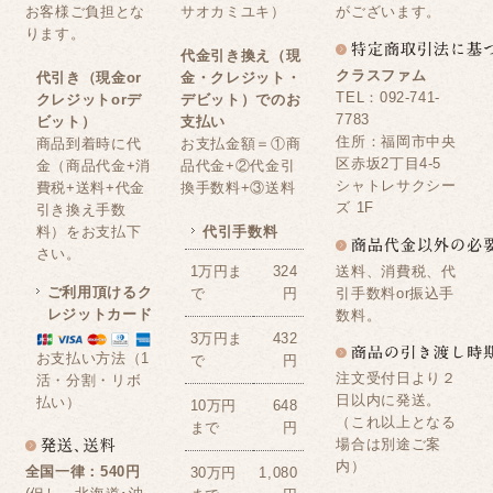
お客様ご負担とな
サオカミユキ）
がございます。
ります。
代金引き換え（現
クラスファム
代引き（現金or
金・クレジット・
TEL：092-741-
クレジットorデ
デビット）でのお
7783
ビット）
支払い
住所：福岡市中央
商品到着時に代
お支払金額＝①商
区赤坂2丁目4-5
金（商品代金+消
品代金+②代金引
シャトレサクシー
費税+送料+代金
換手数料+③送料
ズ 1F
引き換え手数
料）をお支払下
代引手数料
さい。
送料、消費税、代
1万円ま
324
ご利用頂けるク
引手数料or振込手
で
円
レジットカード
数料。
3万円ま
432
お支払い方法（1
で
円
注文受付日より２
活・分割・リボ
日以内に発送。
払い）
10万円
648
（これ以上となる
まで
円
場合は別途ご案
内）
全国一律：540円
30万円
1,080