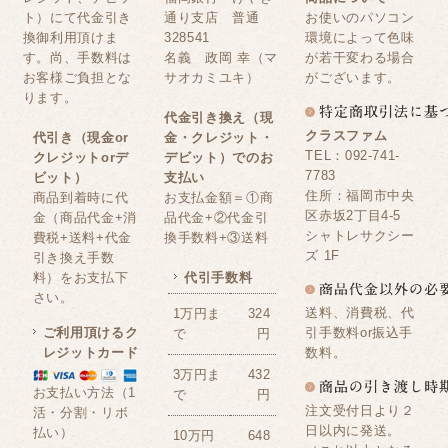
ト）にて代金引き
通り支店 普通
お使いのパソコン
換御利用頂けま
328541
環境によって色味
す。尚、手数料は
名義 政岡 幸（マ
が若干変わる場合
お客様ご負担とな
サオカミユキ）
がございます。
ります。
代金引き換え（現
クラスファム
代引き（現金or
金・クレジット・
TEL：092-741-
クレジットorデ
デビット）でのお
7783
ビット）
支払い
住所：福岡市中央
商品到着時に代
お支払金額＝①商
区赤坂2丁目4-5
金（商品代金+消
品代金+②代金引
シャトレサクシー
費税+送料+代金
換手数料+③送料
ズ 1F
引き換え手数
料）をお支払下
代引手数料
さい。
送料、消費税、代
1万円ま
324
ご利用頂けるク
引手数料or振込手
で
円
レジットカード
数料。
3万円ま
432
お支払い方法（1
で
円
注文受付日より２
活・分割・リボ
日以内に発送。
払い）
10万円
648