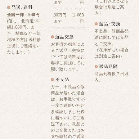
（これ以上となる
まで
円
場合は別途ご案
内）
全国一律：540円
30万円
1,080
(但し、北海道･沖
まで
円
縄1,080円。ま
不良品、誤商品発
た、離島など一部
送に関しては良品
地域の方は送料修
とご交換。
お客様の都合によ
正後にご連絡をい
（在庫がない場合
るご返品・交換に
たします。)
は別途ご案内）
ついては送料はお
客様ご負担にてお
願い致します。
商品到着後７日以
内。
万一、不良品や誤
商品が届いた場合
は、お手数ですが
一度ご連絡いただ
き確認しました後
に着払いにてご返
送下さい。良品と
のご交換またはお
支払総額のご返金