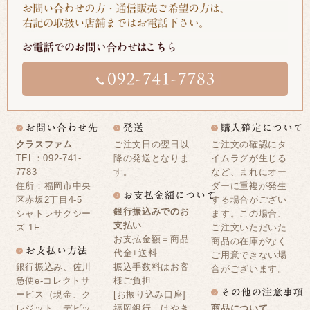
クラスファム
ご注文日の翌日以
ご注文の確認にタ
TEL：092-741-
降の発送となりま
イムラグが生じる
7783
す。
など、まれにオー
住所：福岡市中央
ダーに重複が発生
区赤坂2丁目4-5
する場合がござい
銀行振込みでのお
シャトレサクシー
ます。この場合、
支払い
ズ 1F
ご注文いただいた
お支払金額＝商品
商品の在庫がなく
代金+送料
ご用意できない場
銀行振込み、佐川
振込手数料はお客
合がございます。
急便e-コレクトサ
様ご負担
ービス（現金、ク
[お振り込み口座]
レジット、デビッ
福岡銀行 けやき
商品について